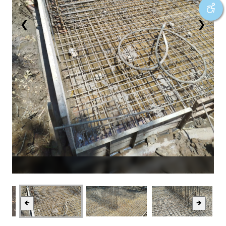
❮
❯
🡸
🡺